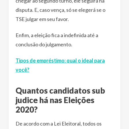
chegar ao segundo turno, ele seguirá na
disputa. E, caso vença, só se elegerá se o
TSE julgar em seu favor.
Enfim, a eleição fica a indefinida até a
conclusão do julgamento.
Tipos de empréstimo: qual o ideal para
você?
Quantos candidatos sub
judice há nas Eleições
2020?
De acordo com a Lei Eleitoral, todos os