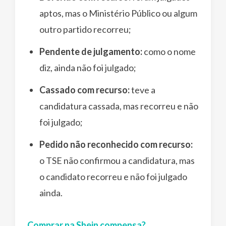
aptos, mas o Ministério Público ou algum
outro partido recorreu;
Pendente de julgamento:
como o nome
diz, ainda não foi julgado;
Cassado com recurso:
teve a
candidatura cassada, mas recorreu e não
foi julgado;
Pedido não reconhecido com recurso:
o TSE não confirmou a candidatura, mas
o candidato recorreu e não foi julgado
ainda.
Comprar na Shein compensa?