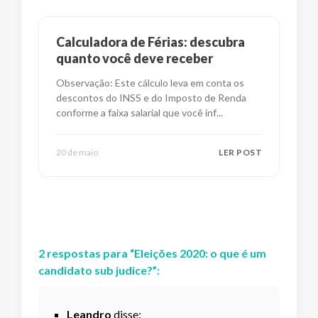
Calculadora de Férias: descubra
quanto você deve receber
Observação: Este cálculo leva em conta os
descontos do INSS e do Imposto de Renda
conforme a faixa salarial que você inf
...
20 de maio
LER POST
2
respostas
para “
Eleições 2020: o que é um
candidato sub judice?
”:
Leandro
disse: