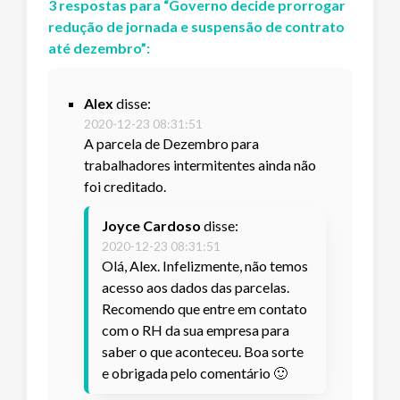
3
respostas
para “
Governo decide prorrogar
redução de jornada e suspensão de contrato
até dezembro
”:
Alex
disse:
2020-12-23 08:31:51
A parcela de Dezembro para
trabalhadores intermitentes ainda não
foi creditado.
Joyce Cardoso
disse:
2020-12-23 08:31:51
Olá, Alex. Infelizmente, não temos
acesso aos dados das parcelas.
Recomendo que entre em contato
com o RH da sua empresa para
saber o que aconteceu. Boa sorte
e obrigada pelo comentário 🙂