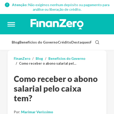
Atenção:
Não exigimos nenhum depósito ou pagamento para
análise ou liberação de crédito.
Blog
Benefícios do Governo
Crédito
Destaques
Finanças Pess
FinanZero
Blog
Benefícios do Governo
Como receber o abono salarial pelo caixa tem?
Como receber o abono
salarial pelo caixa
tem?
Por:
Marimar Veríssimo