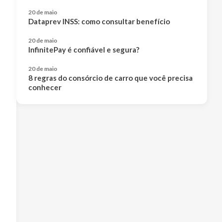
20 de maio
Dataprev INSS: como consultar benefício
20 de maio
InfinitePay é confiável e segura?
20 de maio
8 regras do consórcio de carro que você precisa
conhecer