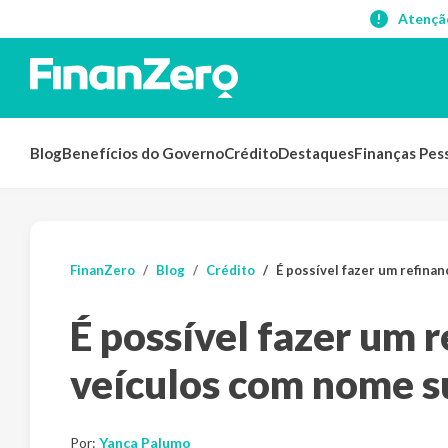
Atençã
Blog
Benefícios do Governo
Crédito
Destaques
Finanças Pes
FinanZero
Blog
Crédito
É possível fazer um refina
É possível fazer um 
veículos com nome s
Por:
Yanca Palumo