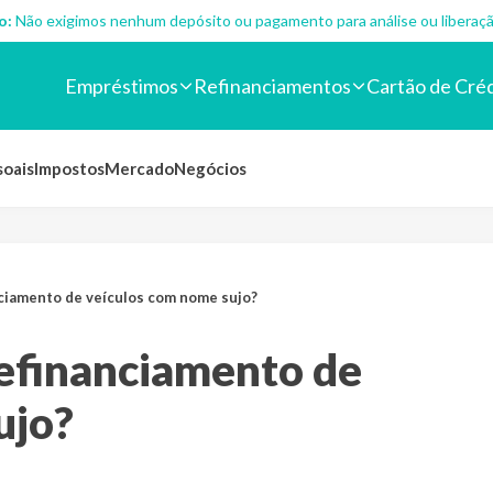
o:
Não exigimos nenhum depósito ou pagamento para análise ou liberaçã
Empréstimos
Refinanciamentos
Cartão de Cré
soais
Impostos
Mercado
Negócios
nciamento de veículos com nome sujo?
refinanciamento de
ujo?