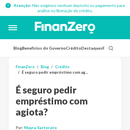
Atenção:
Não exigimos nenhum depósito ou pagamento para
análise ou liberação de crédito.
Blog
Benefícios do Governo
Crédito
Destaques
Finanças Pess
FinanZero
Blog
Crédito
É seguro pedir empréstimo com agiota?
É seguro pedir
empréstimo com
agiota?
Por:
Mayra Sartorato