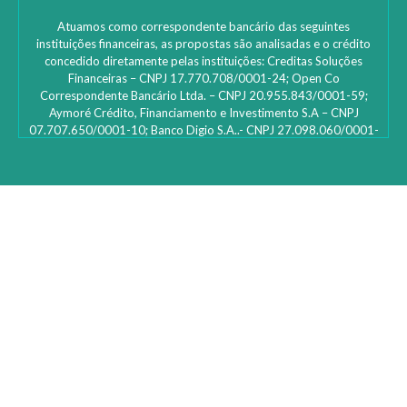
Atuamos como correspondente bancário das seguintes
instituições financeiras, as propostas são analisadas e o crédito
concedido diretamente pelas instituições: ‎Creditas Soluções
Financeiras – CNPJ 17.770.708/0001-24; Open Co
Correspondente Bancário Ltda. – CNPJ 20.955.843/0001-59;
Aymoré Crédito, Financiamento e Investimento S.A – CNPJ
07.707.650/0001-10; Banco Digio S.A..- CNPJ 27.098.060/0001-
45 – SAC Digio: 0800 333 8735 | 0800 333 8736 – Deficientes
auditivos | funciona 24h e caso não fique satisfeito: Ouvidoria
Digio – 0800 333 1474 de segunda a sexta-feira, das 10h00 às
16h00; Bcredi Servicos de Credito e Cobranca S.A- CNPJ
31.105.806/0001-78; Lh1010 Serviços de Correspondente
Bancário Ltda – CNPJ 17.103.297/0001-13; Id Finance Brasil Ltda
– CNPJ 23.474.341/0001-02; Rebel tecnologia e correspondente
bancário LTDA – CNPJ 23.563.189/0001-26; Banco Votorantim
S.A. – CNPJ/ME 59.588.111/0001-03; Noverde tecnologia e
pagamentos S/A: CNPJ 07.652.226/0001-16; Provu Serviços de
Administração e Correspondente Bancário S.A. CNPJ
20.265.259/0001-71; SuperSim Analise de Dados e
Correspondente Bancário Ltda. CNPJ 33.030.944/0001-60; FC
Financeira S/A – Crédito, Financiamento e Investimento CNPJ
36.538.700/0001-01; Portocred S/A Crédito, Financiamento e
Investimento, CNPJ 01.800.019/0001-85; Easyc Promotora de