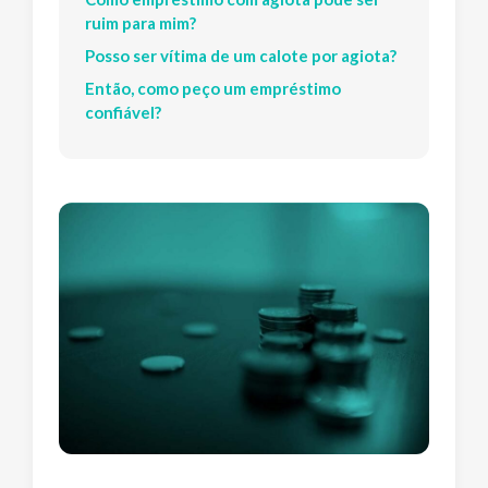
ruim para mim?
Posso ser vítima de um calote por agiota?
Então, como peço um empréstimo
confiável?