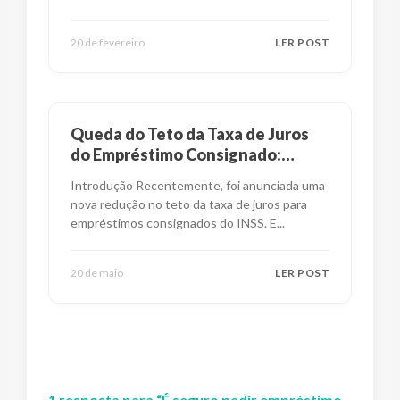
20 de fevereiro
LER POST
Queda do Teto da Taxa de Juros
do Empréstimo Consignado:
Impactos e Alternativas
Introdução Recentemente, foi anunciada uma
nova redução no teto da taxa de juros para
empréstimos consignados do INSS. E
...
20 de maio
LER POST
1
resposta
para “
É seguro pedir empréstimo