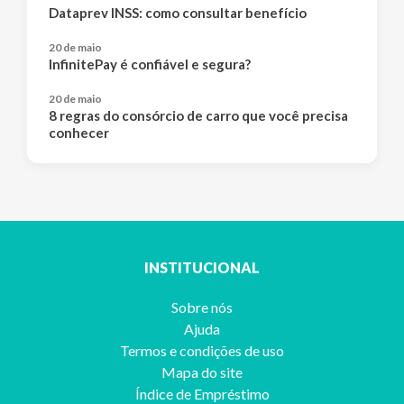
Dataprev INSS: como consultar benefício
20 de maio
InfinitePay é confiável e segura?
20 de maio
8 regras do consórcio de carro que você precisa
conhecer
INSTITUCIONAL
Sobre nós
Ajuda
Termos e condições de uso
Mapa do site
Índice de Empréstimo