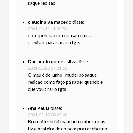
saque recisao
cleudinalva macedo
disse:
2021-06-11 11:35:54
optei pelo saque rescisao qual a
previsao para sacar o fgts
Darlandio gomes silva
disse:
2021-05-20 17:21:55
O meu é de junho i mudei pó saque
resicao como faço pá saber quando é
que vou tirar o fgts
Ana Paula
disse:
2021-05-15 00:25:00
Boa noite eu fui mandada embora mas
fiz a besteira de colocar pra receber no