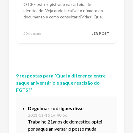
O CPF está registrado na carteira de
identidade. Veja onde localizar o número do
documento e como consultar dívidas! Que
...
20 de maio
LER POST
9
respostas
para “
Qual a diferença entre
saque aniversário e saque rescisão do
FGTS?
”:
Deguimar rodrigues
disse:
2021-11-16 14:40:56
Trabalho 21anos de domestica optei
por saque aniversario posso muda