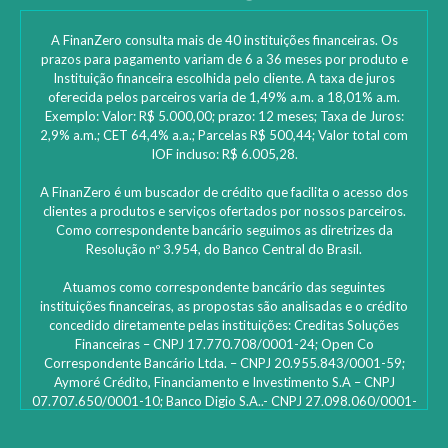
A FinanZero consulta mais de 40 instituições financeiras. Os
prazos para pagamento variam de 6 a 36 meses por produto e
Instituição financeira escolhida pelo cliente. A taxa de juros
oferecida pelos parceiros varia de 1,49% a.m. a 18,01% a.m.
Exemplo: Valor: R$ 5.000,00; prazo: 12 meses; Taxa de Juros:
2,9% a.m.; CET 64,4% a.a.; Parcelas R$ 500,44; Valor total com
IOF incluso: R$ 6.005,28.
A FinanZero é um buscador de crédito que facilita o acesso dos
clientes a produtos e serviços ofertados por nossos parceiros.
Como correspondente bancário seguimos as diretrizes da
Resolução nº 3.954, do Banco Central do Brasil.
Atuamos como correspondente bancário das seguintes
instituições financeiras, as propostas são analisadas e o crédito
concedido diretamente pelas instituições: ‎Creditas Soluções
Financeiras – CNPJ 17.770.708/0001-24; Open Co
Correspondente Bancário Ltda. – CNPJ 20.955.843/0001-59;
Aymoré Crédito, Financiamento e Investimento S.A – CNPJ
07.707.650/0001-10; Banco Digio S.A..- CNPJ 27.098.060/0001-
45 – SAC Digio: 0800 333 8735 | 0800 333 8736 – Deficientes
auditivos | funciona 24h e caso não fique satisfeito: Ouvidoria