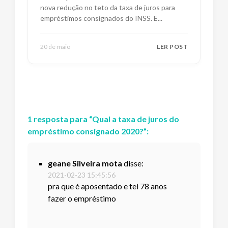
nova redução no teto da taxa de juros para
empréstimos consignados do INSS. E
...
20 de maio
LER POST
1
resposta
para “
Qual a taxa de juros do
empréstimo consignado 2020?
”:
geane Silveira mota
disse:
2021-02-23 15:45:56
pra que é aposentado e tei 78 anos
fazer o empréstimo