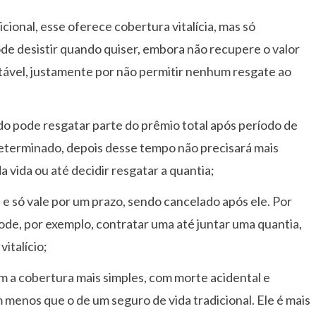
cional, esse oferece cobertura vitalícia, mas só
e desistir quando quiser, embora não recupere o valor
tável, justamente por não permitir nenhum resgate ao
do pode resgatar parte do prêmio total após período de
eterminado, depois desse tempo não precisará mais
a vida ou até decidir resgatar a quantia;
e só vale por um prazo, sendo cancelado após ele. Por
ode, por exemplo, contratar uma até juntar uma quantia,
italício;
em a cobertura mais simples, com morte acidental e
m menos que o de um seguro de vida tradicional. Ele é mais