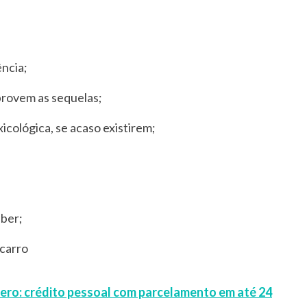
ncia;
rovem as sequelas;
cológica, se acaso existirem;
eber;
 carro
Zero: crédito pessoal com parcelamento em até 24