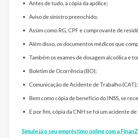
Antes de tudo, a cópia da apólice;
Aviso de sinistro preenchido;
Assim como RG, CPF e comprovante de residê
Além disso, os documentos médicos que comp
Também os exames de dosagem alcoólica e toxi
Boletim de Ocorrência (BO);
Comunicação de Acidente de Trabalho (CAT);
Bem como cópia de benefício do INSS, se rec
E por fim, cópia da CNH se foi um acidente de
Simule já o seu empréstimo online com a Finan