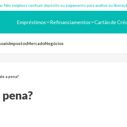
o:
Não exigimos nenhum depósito ou pagamento para análise ou liberaçã
Empréstimos
Refinanciamentos
Cartão de Cré
soais
Impostos
Mercado
Negócios
ale a pena?
a pena?