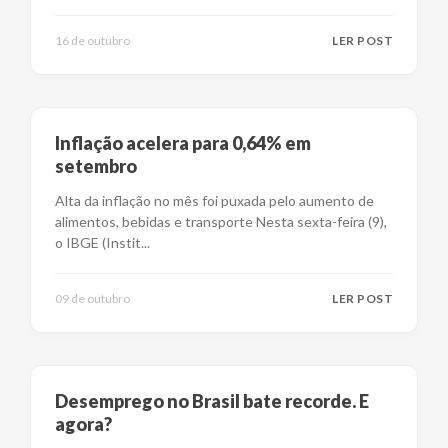
16 de outubro
LER POST
Inflação acelera para 0,64% em
setembro
Alta da inflação no mês foi puxada pelo aumento de
alimentos, bebidas e transporte Nesta sexta-feira (9),
o IBGE (Instit
...
09 de outubro
LER POST
Desemprego no Brasil bate recorde. E
agora?