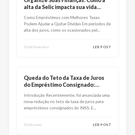
Organize Suas Finanças: Como a
alta da Selic impacta sua vida
financeira?
Como Empréstimos com Melhores Taxas
Podem Ajudar a Quitar Dívidas Em períodos de
alta dos juros, como os ocasionados pel
...
20 de fevereiro
LER POST
Queda do Teto da Taxa de Juros
do Empréstimo Consignado:
Impactos e Alternativas
Introdução Recentemente, foi anunciada uma
nova redução no teto da taxa de juros para
empréstimos consignados do INSS. E
...
20 de maio
LER POST