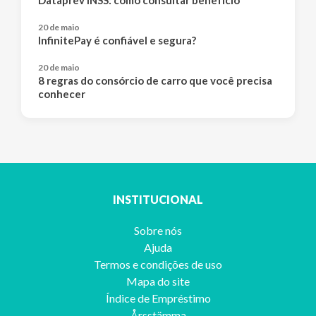
Dataprev INSS: como consultar benefício
20 de maio
InfinitePay é confiável e segura?
20 de maio
8 regras do consórcio de carro que você precisa
conhecer
INSTITUCIONAL
Sobre nós
Ajuda
Termos e condições de uso
Mapa do site
Índice de Empréstimo
Årsstämma