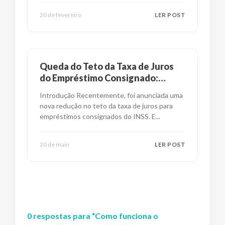
20 de fevereiro
LER POST
Queda do Teto da Taxa de Juros
do Empréstimo Consignado:
Impactos e Alternativas
Introdução Recentemente, foi anunciada uma
nova redução no teto da taxa de juros para
empréstimos consignados do INSS. E
...
20 de maio
LER POST
0
respostas
para “
Como funciona o