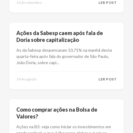
14 de setembro
LER POST
Ações da Sabesp caem após fala de
Doria sobre capitalização
As da Sabesp despencaram 10,71% na manhã desta
quarta-feira após fala do governador de São Paulo,
João Doria, sobre capi
...
19 de agosto
LER POST
Como comprar ações na Bolsa de
Valores?
Ações na B3: veja como iniciar os investimentos em
renda variável, o que é Ibovespa, ticker e quais as