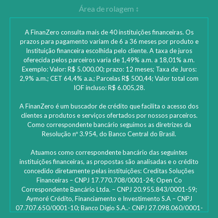
A FinanZero consulta mais de 40 instituições financeiras. Os
prazos para pagamento variam de 6 a 36 meses por produto e
Instituição financeira escolhida pelo cliente. A taxa de juros
oferecida pelos parceiros varia de 1,49% a.m. a 18,01% a.m.
Exemplo: Valor: R$ 5.000,00; prazo: 12 meses; Taxa de Juros:
2,9% a.m.; CET 64,4% a.a.; Parcelas R$ 500,44; Valor total com
IOF incluso: R$ 6.005,28.
A FinanZero é um buscador de crédito que facilita o acesso dos
clientes a produtos e serviços ofertados por nossos parceiros.
Como correspondente bancário seguimos as diretrizes da
Resolução nº 3.954, do Banco Central do Brasil.
Atuamos como correspondente bancário das seguintes
instituições financeiras, as propostas são analisadas e o crédito
concedido diretamente pelas instituições: ‎Creditas Soluções
Financeiras – CNPJ 17.770.708/0001-24; Open Co
Correspondente Bancário Ltda. – CNPJ 20.955.843/0001-59;
Aymoré Crédito, Financiamento e Investimento S.A – CNPJ
07.707.650/0001-10; Banco Digio S.A..- CNPJ 27.098.060/0001-
45 – SAC Digio: 0800 333 8735 | 0800 333 8736 – Deficientes