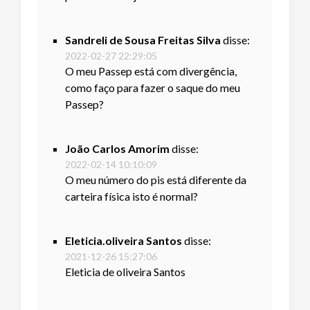
Sandreli de Sousa Freitas Silva
disse:
2022-02-27 22:29:05
O meu Passep está com divergência,
como faço para fazer o saque do meu
Passep?
João Carlos Amorim
disse:
2022-02-14 10:10:09
O meu número do pis está diferente da
carteira física isto é normal?
Eleticia.oliveira Santos
disse:
2021-12-26 15:27:06
Eleticia de oliveira Santos