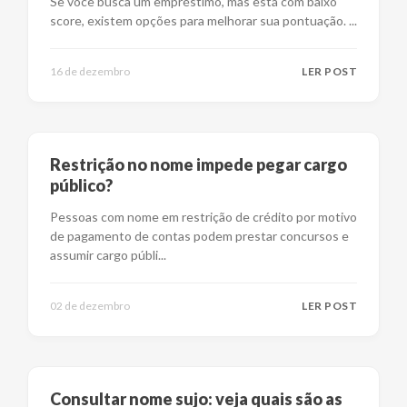
Se você busca um empréstimo, mas está com baixo
score, existem opções para melhorar sua pontuação.
...
16 de dezembro
LER POST
Restrição no nome impede pegar cargo
público?
Pessoas com nome em restrição de crédito por motivo
de pagamento de contas podem prestar concursos e
assumir cargo públi
...
02 de dezembro
LER POST
Consultar nome sujo: veja quais são as